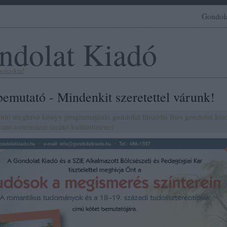
Gondol
ndolat Kiadó
polcokra!
emutató - Mindenkit szeretettel várunk!
ánló
meghívó
könyv
programajánló
gondolat
filozófia
friss
gondolat kia
tató
tortenelem
ízelítő
kultúrtörténet