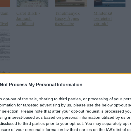
rdam
Carol Birch -
Tanulmányok
Mindenkit
Jamrach
Bécsy Ágnes
szeretettel
őivel
vadállatai
tiszteletére
várunk!
atóra
Not Process My Personal Information
s trackback címe:
dolatkiado.blog.hu/api/trackback/id/4939053
to opt-out of the sale, sharing to third parties, or processing of your per
formation for targeted advertising by us, please use the below opt-out s
k:
r selection. Please note that after your opt-out request is processed y
eing interest-based ads based on personal information utilized by us or
mnak minősülnek, értük a
szolgáltatás technikai
üzemeltetője semmilyen felelősséget nem vállal, azokat nem ellenőrzi. Kifogás esetén 
lmi tájékoztatóban
.
disclosed to third parties prior to your opt-out. You may separately opt-
losure of your personal information by third parties on the IAB’s list of