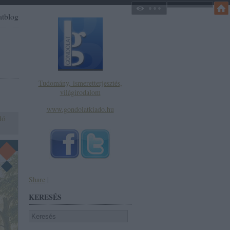
atblog
Tudomány, ismeretterjesztés,
világirodalom
www.gondolatkiado.hu
dó
Share
|
KERESÉS