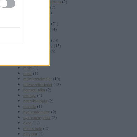
kognitív szeminárium
(
2
)
kommunikáció
(
7
)
konferenciák
(
2
)
könyv
(
244
)
könyvbemutató
(
71
)
könyvfesztivál
(
14
)
könyvhét
(
16
)
könyvismertető
(
73
)
kultúratudomány
(
15
)
kultúrtörténet
(
35
)
média
(
6
)
meghívó
(
20
)
moly
(
1
)
mozi
(
1
)
művészetelmélet
(
10
)
művészettörténet
(
12
)
nemzeti téka
(
2
)
néprajz
(
4
)
neurobiológia
(
2
)
novella
(
1
)
nyelvtudomány
(
9
)
nyereményjáték
(
2
)
ókor
(
11
)
olvass bele
(
2
)
pályázat
(
1
)