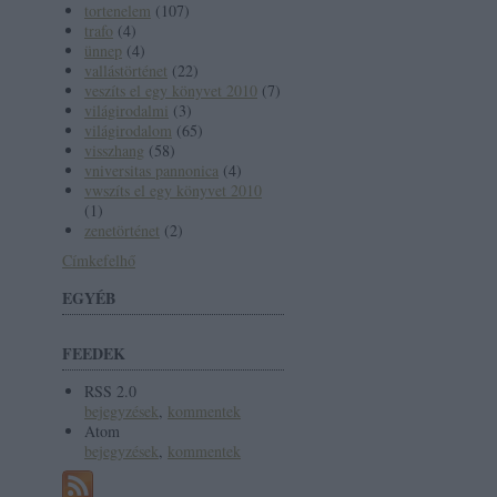
tortenelem
(
107
)
trafo
(
4
)
ünnep
(
4
)
vallástörténet
(
22
)
veszíts el egy könyvet 2010
(
7
)
világirodalmi
(
3
)
világirodalom
(
65
)
visszhang
(
58
)
vniversitas pannonica
(
4
)
vwszíts el egy könyvet 2010
(
1
)
zenetörténet
(
2
)
Címkefelhő
EGYÉB
FEEDEK
RSS 2.0
bejegyzések
,
kommentek
Atom
bejegyzések
,
kommentek