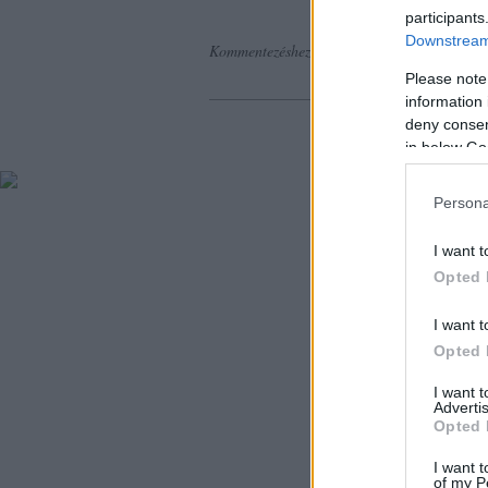
Nincsenek h
participants
Downstream 
Kommentezéshez
lépj be
, vagy
regisztrálj
! ‐
B
Please note
information 
deny consent
in below Go
Persona
I want t
Opted 
I want t
Opted 
I want 
Advertis
Opted 
I want t
of my P