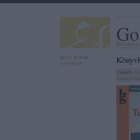
Go
Könyveket a 
2012.11.30. 09:48
Könyvb
gondolatkiado
Címkék:
aj
könyvbemu