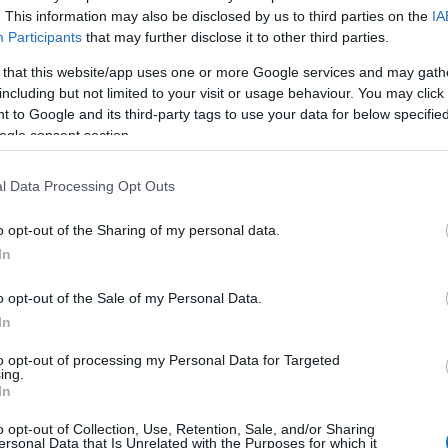
ozzászólások.
. This information may also be disclosed by us to third parties on the
IA
Participants
that may further disclose it to other third parties.
elépés Facebookkal
 that this website/app uses one or more Google services and may gath
including but not limited to your visit or usage behaviour. You may click 
 to Google and its third-party tags to use your data for below specifi
SÜTI BEÁLLÍTÁSOK MÓDO
ogle consent section.
l Data Processing Opt Outs
o opt-out of the Sharing of my personal data.
In
o opt-out of the Sale of my Personal Data.
In
to opt-out of processing my Personal Data for Targeted
ing.
In
o opt-out of Collection, Use, Retention, Sale, and/or Sharing
ersonal Data that Is Unrelated with the Purposes for which it