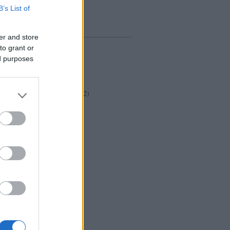
Tovább
...
B’s List of
CÍMKÉK
er and store
a
(
2
)
to grant or
ajánló
(
209
)
ed purposes
SÍTÁSA
akcentusok
(
9
)
barankovics
(
2
)
biblikus
(
1
)
boszorkányok
(
2
)
btk
(
1
)
dedikálás
(
4
)
demos
(
6
)
diplomácia
(
2
)
dohnányi
(
1
)
electa
(
5
)
emlékirat
(
3
)
esszé
(
6
)
fejezetek
(
157
)
film
(
3
)
filozófia
(
30
)
főiskola
(
1
)
folyóirat
(
3
)
friss
(
28
)