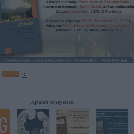
Tetszik
0
!
Ajánlott bejegyzések: