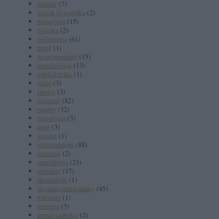
partner
(
7
)
pártok és politika
(
2
)
pedagógia
(
15
)
politika
(
2
)
politologia
(
61
)
potré
(
1
)
programajánló
(
15
)
pszichológia
(
13
)
publicisztika
(
1
)
rádió
(
3
)
rawicz
(
3
)
recenzió
(
82
)
regény
(
32
)
romológia
(
3
)
sajtó
(
3
)
sorozat
(
1
)
szépirodalom
(
88
)
szmirnai
(
2
)
szociologia
(
23
)
szorokin
(
17
)
társadalom
(
1
)
társadalomtudomány
(
45
)
televízió
(
1
)
teológia
(
5
)
tornai szabolcs
(
2
)