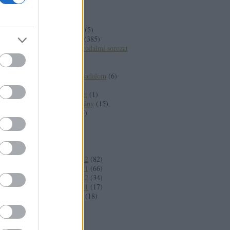
gazdasag
(
2
)
gazdaság
(
9
)
gondolat
(
8
)
gondolatolvasó
(
5
)
gondolat kiadó
(
385
)
gondolat világirodalmi sorozat
(
45
)
holokauszt
(
2
)
információs társadalom
(
6
)
interjú
(
2
)
irodalomtörténet
(
1
)
irodalomtudomány
(
15
)
iskolakultúra
(
5
)
ízelítő
(
72
)
játék
(
7
)
jog
(
9
)
karácsony
(
44
)
katalógus 2009 2
(
82
)
katalógus 2010 1
(
66
)
katalogus 2010 2
(
34
)
katalógus 2011 1
(
17
)
kezdeményezés
(
18
)
khemiri
(
7
)
kiadó
(
6
)
kisebbség
(
3
)